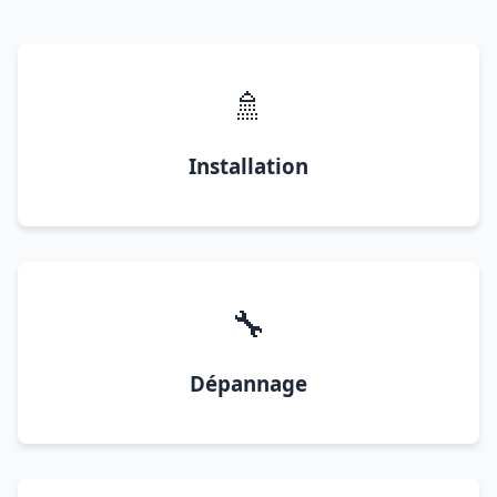
🚿
Installation
🔧
Dépannage