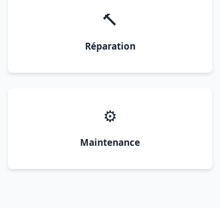
🔨
Réparation
⚙️
Maintenance