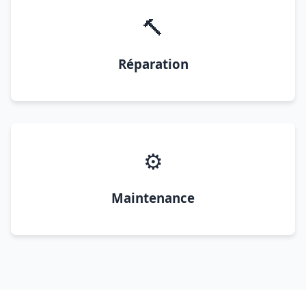
🔨
Réparation
⚙️
Maintenance