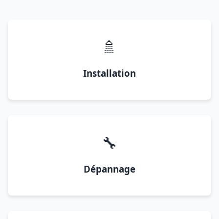
🚿
Installation
🔧
Dépannage