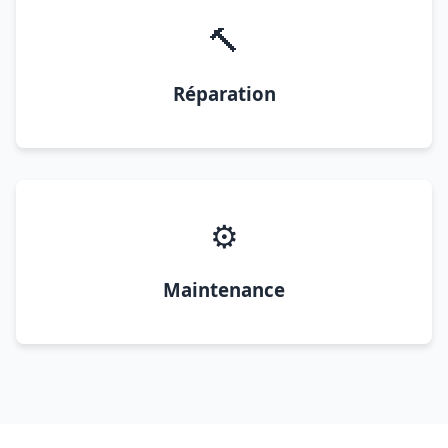
🔨
Réparation
⚙️
Maintenance