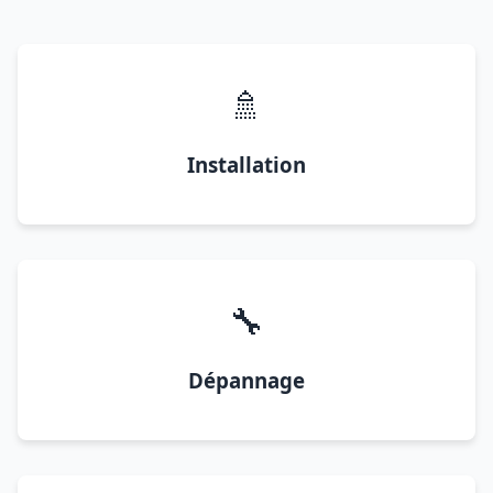
🚿
Installation
🔧
Dépannage