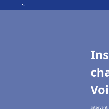
📞
In
cha
Voi
Interventi