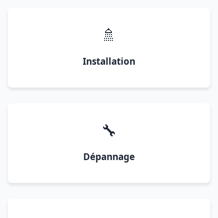
🚿
Installation
🔧
Dépannage