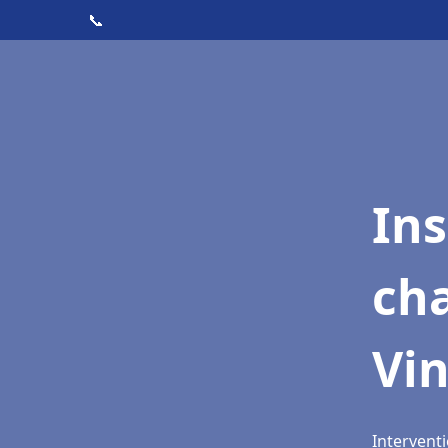
📞
In
cha
Vin
Interventi