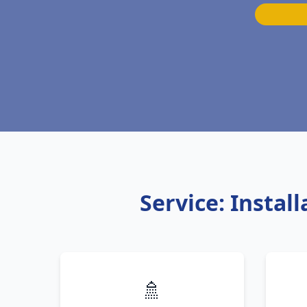
Service: Instal
🚿