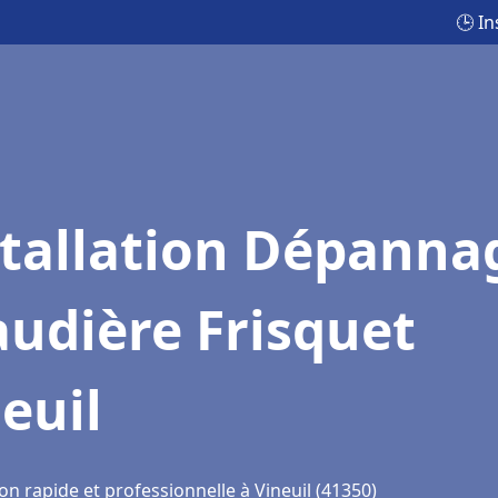
🕒 I
stallation Dépanna
udière Frisquet
euil
on rapide et professionnelle à Vineuil (41350)