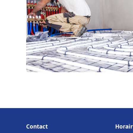
Contact
Horair