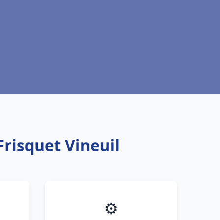
Frisquet Vineuil
⚙️