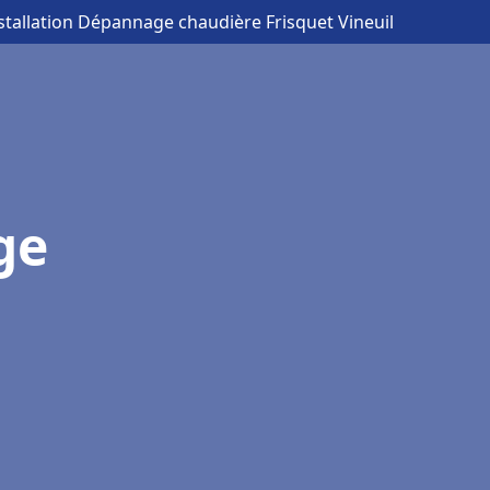
nstallation Dépannage chaudière Frisquet Vineuil
ge