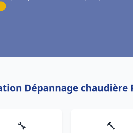
lation Dépannage chaudière 
🔧
🔨