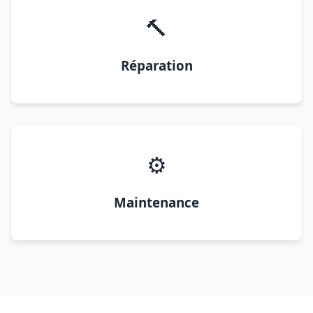
🔨
Réparation
⚙️
Maintenance