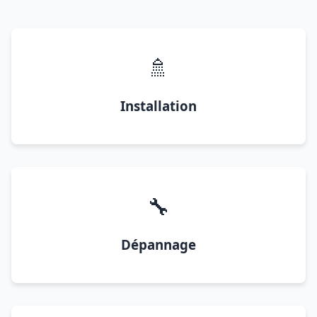
🚿
Installation
🔧
Dépannage