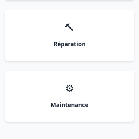
🔨
Réparation
⚙️
Maintenance