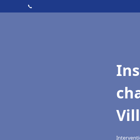
📞
In
cha
Vil
Interventi