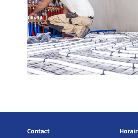
Contact
Horair