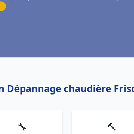
ion Dépannage chaudière Fris
🔧
🔨