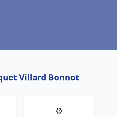
quet Villard Bonnot
⚙️