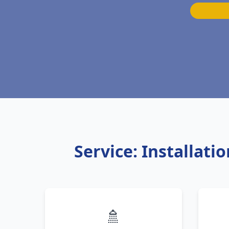
Service: Installat
🚿