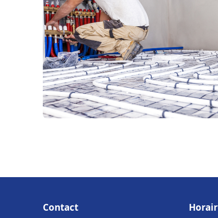
Contact
Horair