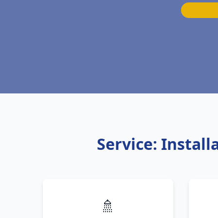
Service: Instal
🚿