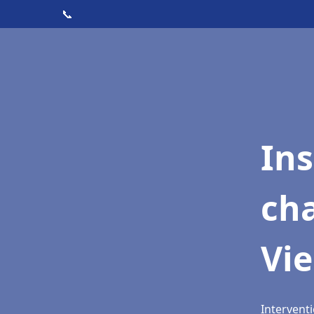
📞
In
cha
Vi
Interventi