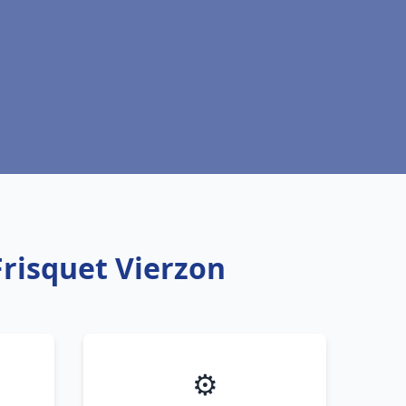
Frisquet Vierzon
⚙️