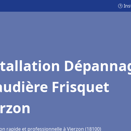
🕒 In
stallation Dépanna
udière Frisquet
erzon
on rapide et professionnelle à Vierzon (18100)