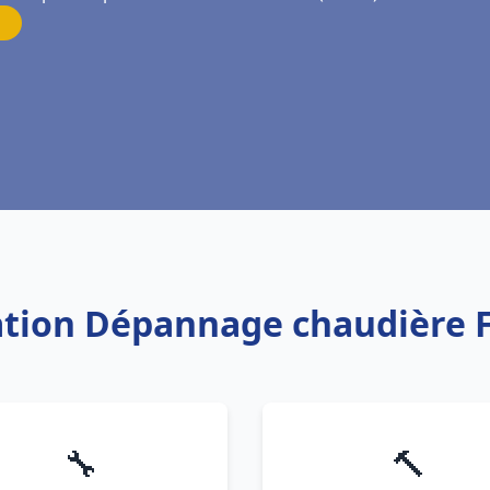
lation Dépannage chaudière 
🔧
🔨