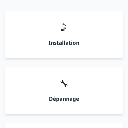
🚿
Installation
🔧
Dépannage