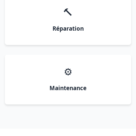
🔨
Réparation
⚙️
Maintenance