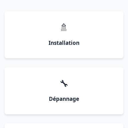
🚿
Installation
🔧
Dépannage