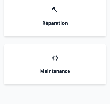
🔨
Réparation
⚙️
Maintenance