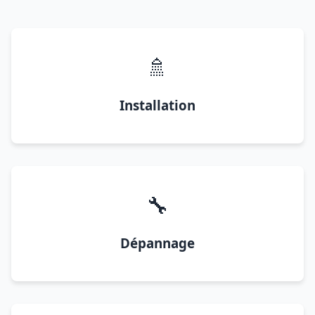
🚿
Installation
🔧
Dépannage