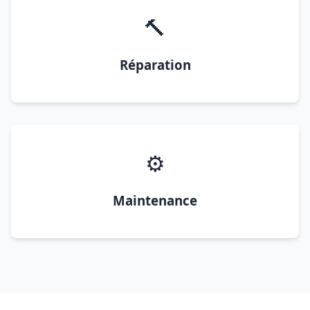
🔨
Réparation
⚙️
Maintenance