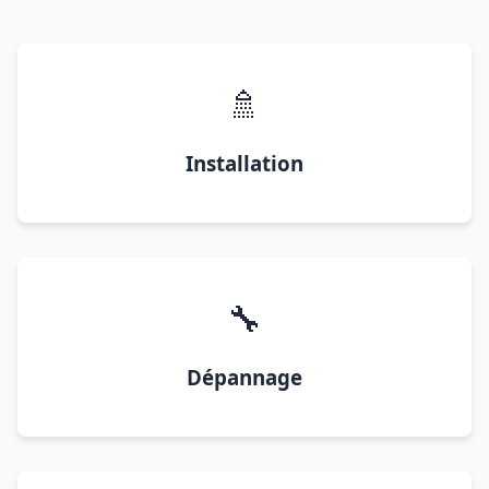
🚿
Installation
🔧
Dépannage