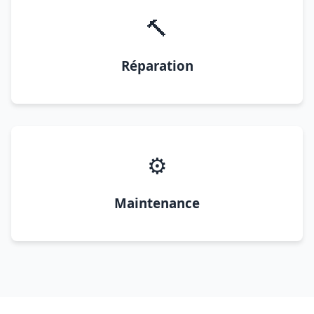
🔨
Réparation
⚙️
Maintenance