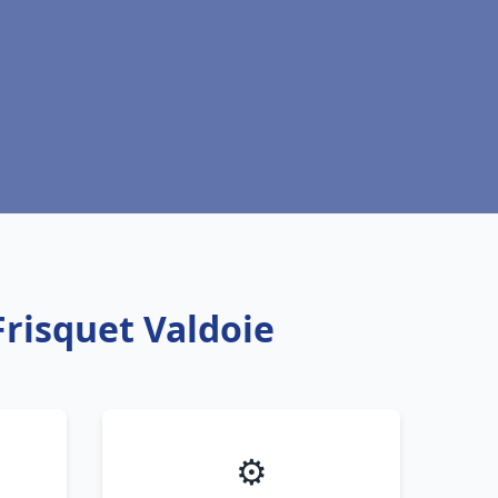
Frisquet Valdoie
⚙️