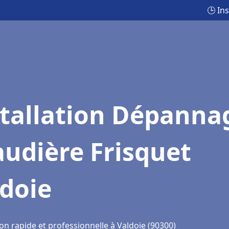
🕒 In
stallation Dépanna
udière Frisquet
doie
on rapide et professionnelle à Valdoie (90300)