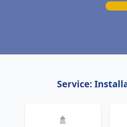
Service: Instal
🚿