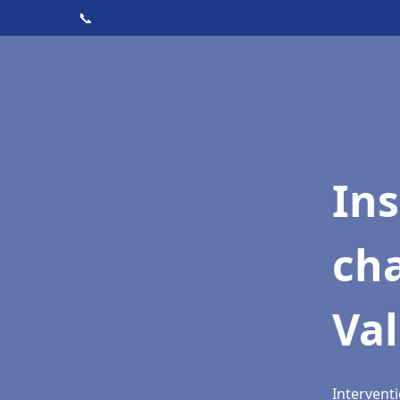
📞
In
cha
Val
Interventi