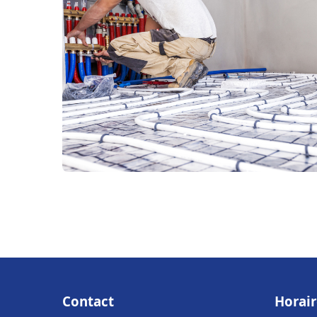
Contact
Horair