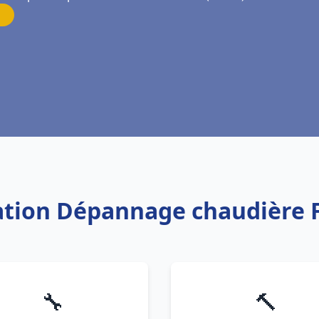
lation Dépannage chaudière 
🔧
🔨