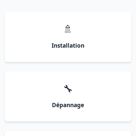
🚿
Installation
🔧
Dépannage