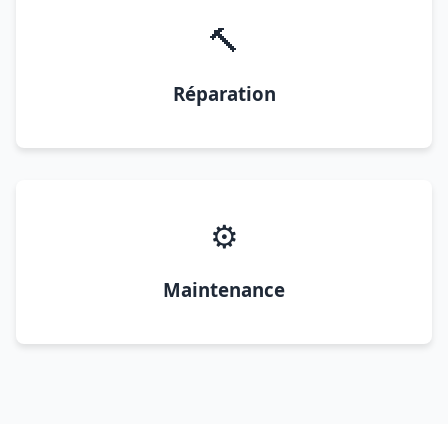
🔨
Réparation
⚙️
Maintenance