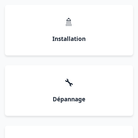
🚿
Installation
🔧
Dépannage