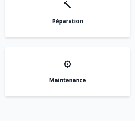
🔨
Réparation
⚙️
Maintenance