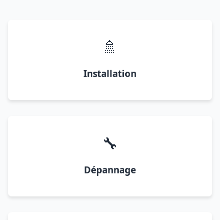
🚿
Installation
🔧
Dépannage