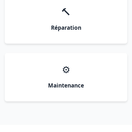
🔨
Réparation
⚙️
Maintenance