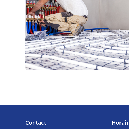
Contact
Horair