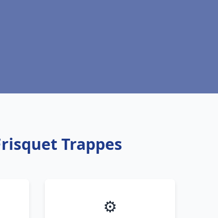
Frisquet Trappes
⚙️