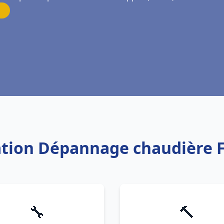
lation Dépannage chaudière 
🔧
🔨