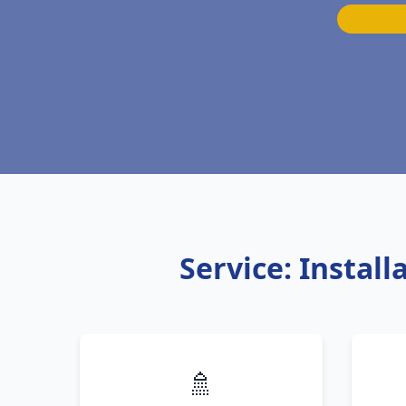
Service: Instal
🚿