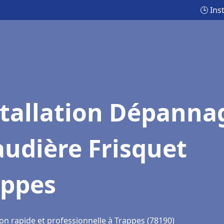
🕒 Ins
stallation Dépanna
udière Frisquet
appes
on rapide et professionnelle à Trappes (78190)