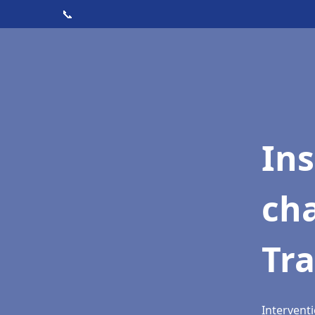
📞
In
cha
Tr
Interventi