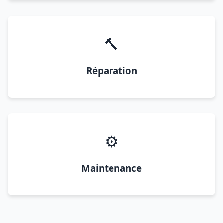
🔨
Réparation
⚙️
Maintenance