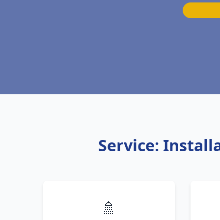
Service: Instal
🚿