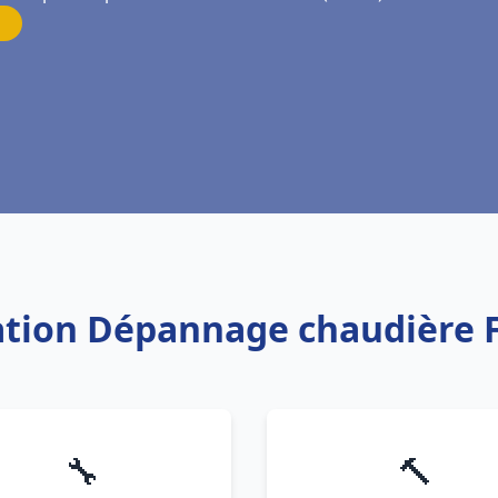
lation Dépannage chaudière 
🔧
🔨