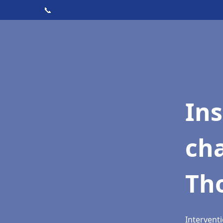
📞
In
cha
Th
Interventi