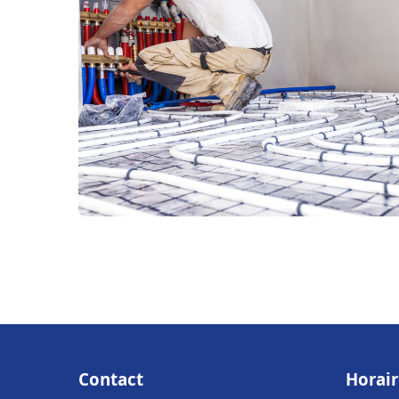
Contact
Horair