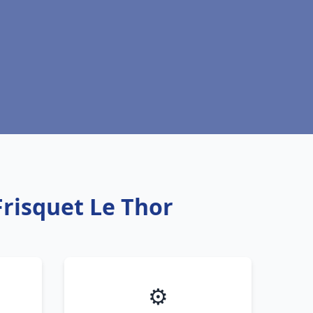
Frisquet Le Thor
⚙️