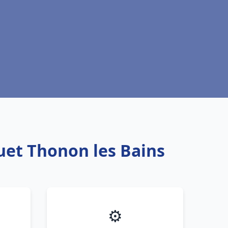
uet Thonon les Bains
⚙️