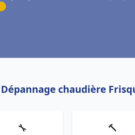
on Dépannage chaudière Frisq
🔧
🔨