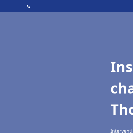
📞
In
cha
Th
Interventi