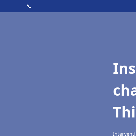
📞
In
cha
Thi
Interventi