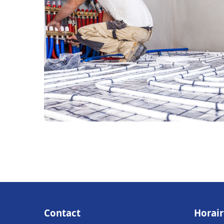
Contact
Horair