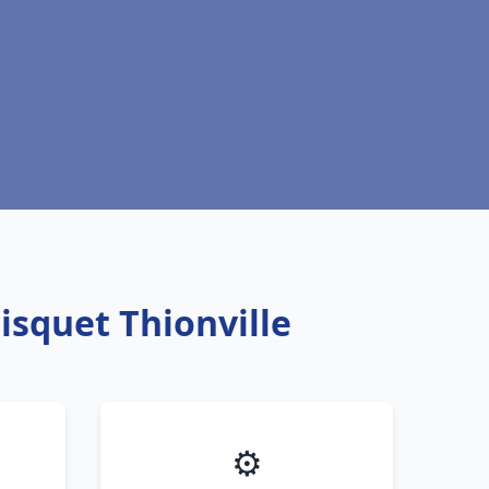
isquet Thionville
⚙️