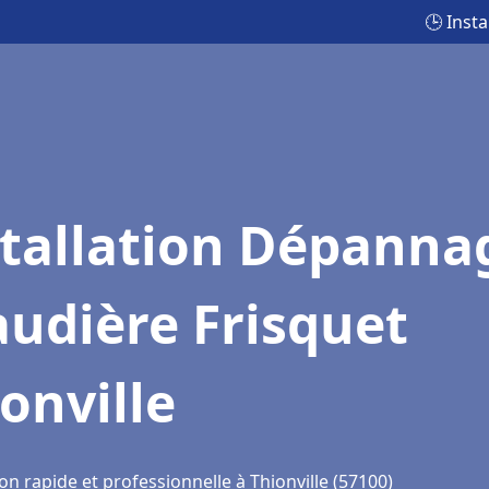
🕒 Inst
stallation Dépanna
udière Frisquet
onville
on rapide et professionnelle à Thionville (57100)