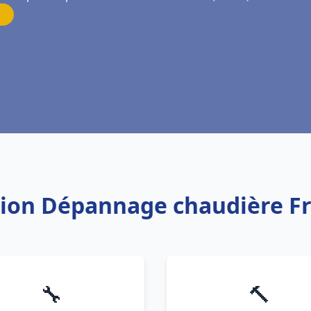
ation Dépannage chaudière Fr
🔧
🔨