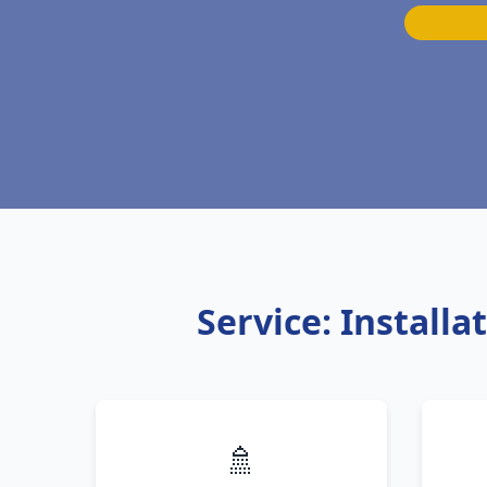
Service: Install
🚿