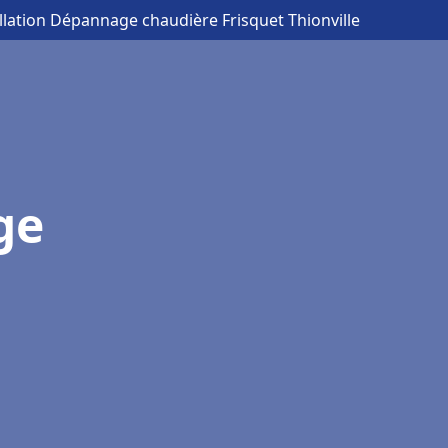
allation Dépannage chaudière Frisquet Thionville
ge