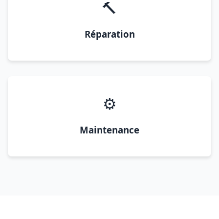
🔨
Réparation
⚙️
Maintenance