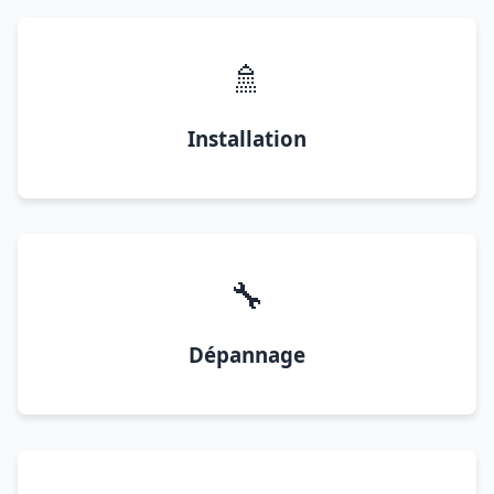
🚿
Installation
🔧
Dépannage