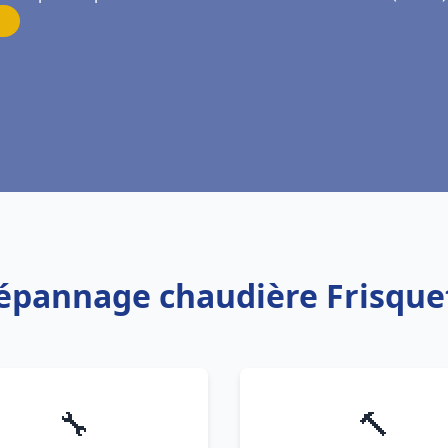
Dépannage chaudière Frisque
🔧
🔨