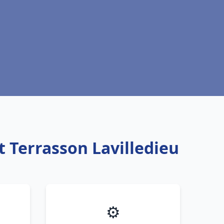
t Terrasson Lavilledieu
⚙️