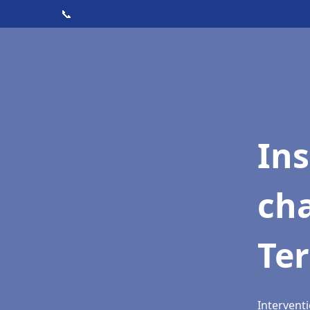
📞
In
cha
Ter
Interventi