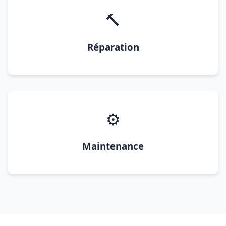
🔨
Réparation
⚙️
Maintenance