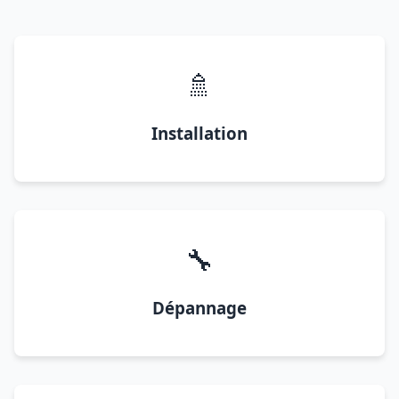
🚿
Installation
🔧
Dépannage