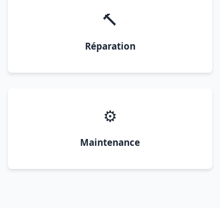
🔨
Réparation
⚙️
Maintenance