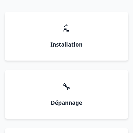
🚿
Installation
🔧
Dépannage