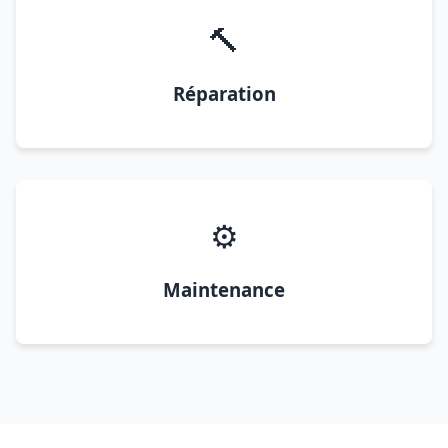
🔨
Réparation
⚙️
Maintenance