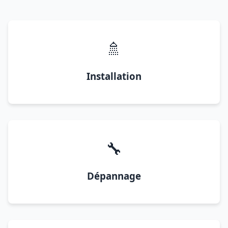
🚿
Installation
🔧
Dépannage