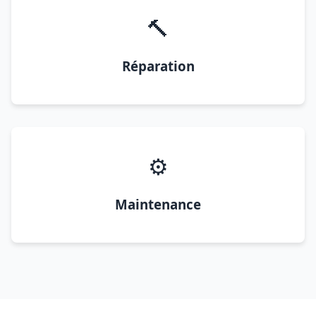
🔨
Réparation
⚙️
Maintenance