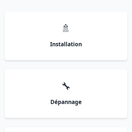
🚿
Installation
🔧
Dépannage