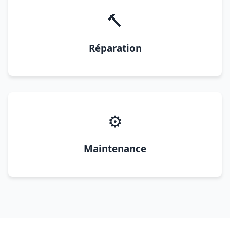
🔨
Réparation
⚙️
Maintenance