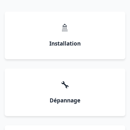
🚿
Installation
🔧
Dépannage