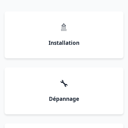
🚿
Installation
🔧
Dépannage