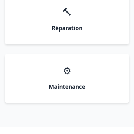
🔨
Réparation
⚙️
Maintenance