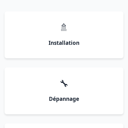
🚿
Installation
🔧
Dépannage