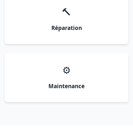
🔨
Réparation
⚙️
Maintenance