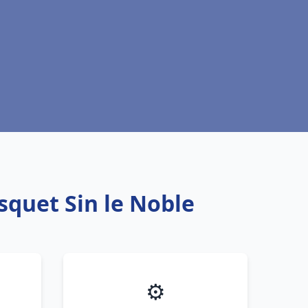
squet Sin le Noble
⚙️