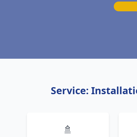
Service: Installa
🚿