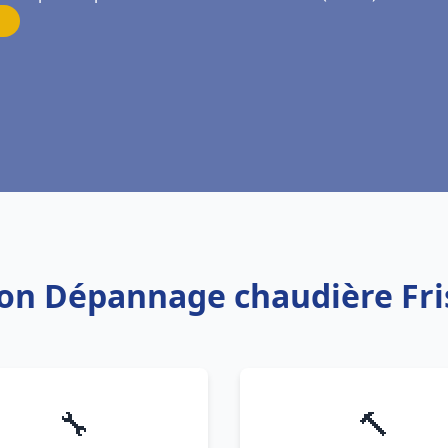
tion Dépannage chaudière Fri
🔧
🔨