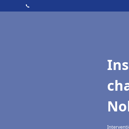
📞
In
cha
No
Interventi