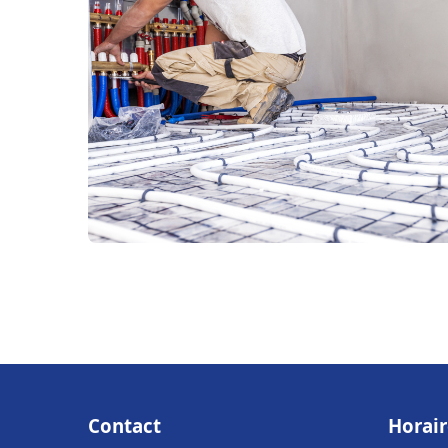
Contact
Horair