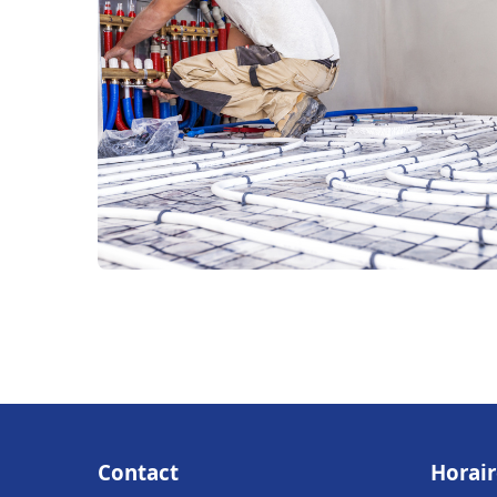
Contact
Horair