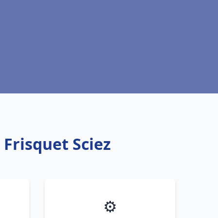
 Frisquet Sciez
⚙️