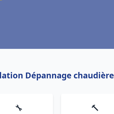
llation Dépannage chaudière
🔧
🔨