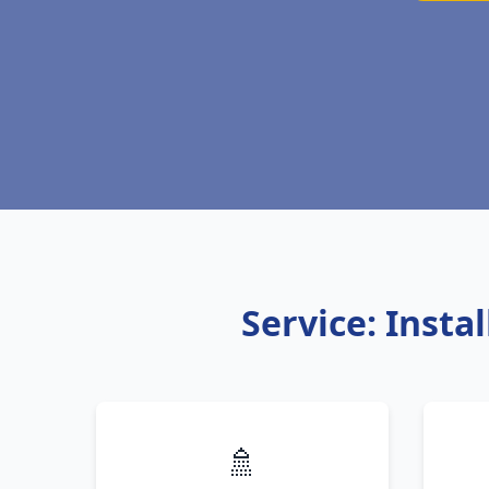
Service: Insta
🚿