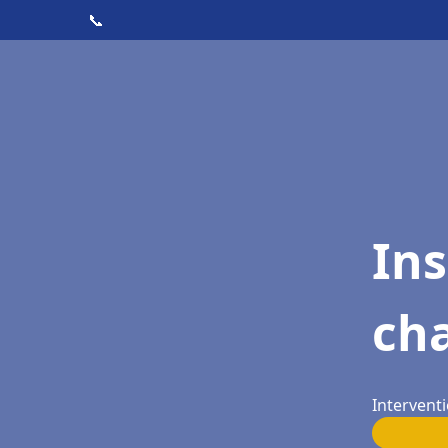
📞
In
cha
Interventi