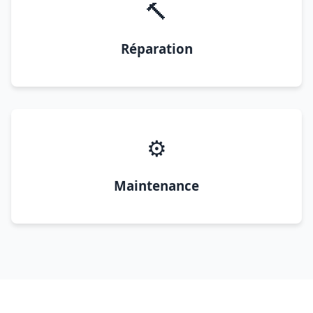
🔨
Réparation
⚙️
Maintenance