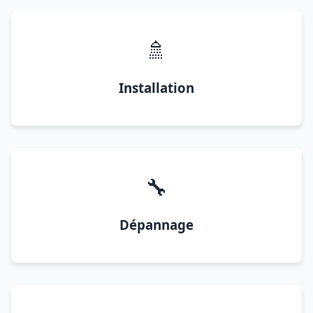
🚿
Installation
🔧
Dépannage