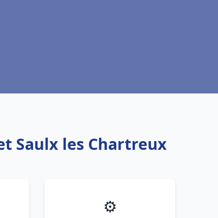
et Saulx les Chartreux
⚙️