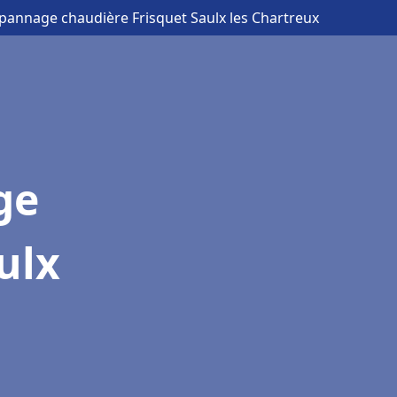
épannage chaudière Frisquet Saulx les Chartreux
ge
ulx