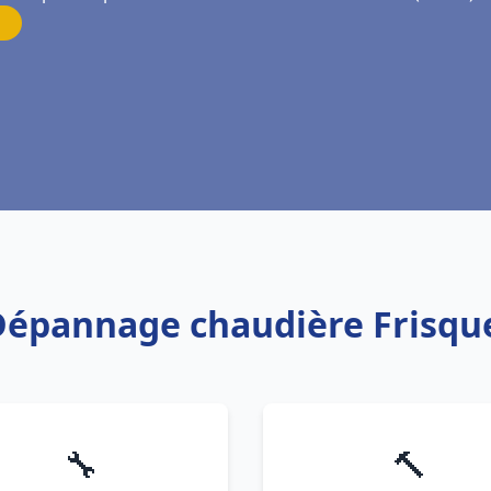
 Dépannage chaudière Frisqu
🔧
🔨