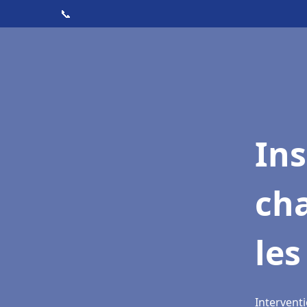
📞
In
cha
les
Interventi