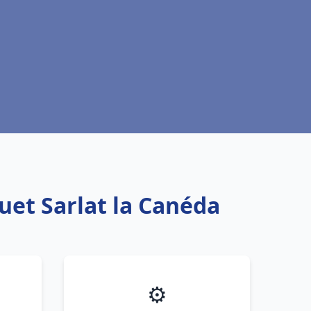
uet Sarlat la Canéda
⚙️