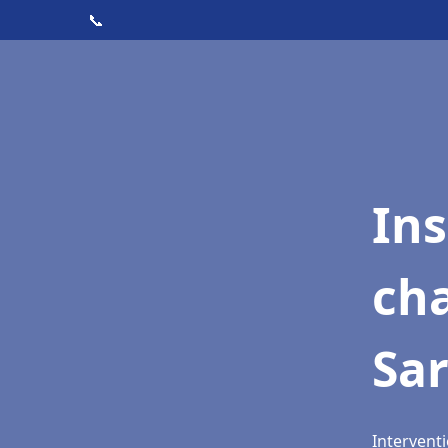
📞
In
cha
Sar
Interventi