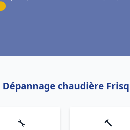
on Dépannage chaudière Frisq
🔧
🔨