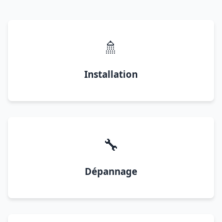
🚿
Installation
🔧
Dépannage