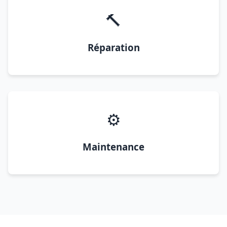
🔨
Réparation
⚙️
Maintenance