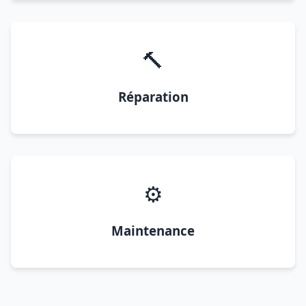
🔨
Réparation
⚙️
Maintenance