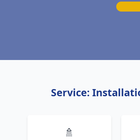
Service: Installa
🚿