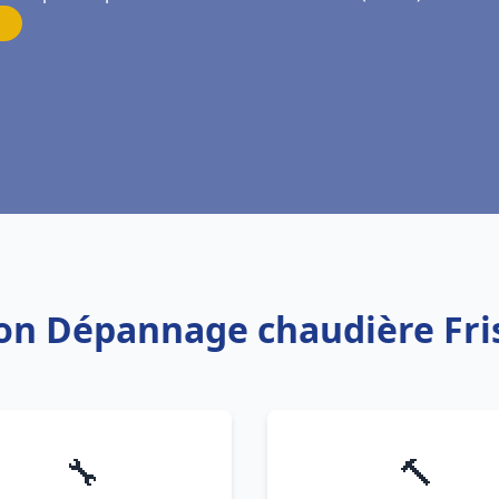
tion Dépannage chaudière Fr
🔧
🔨