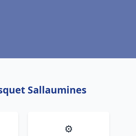
isquet Sallaumines
⚙️