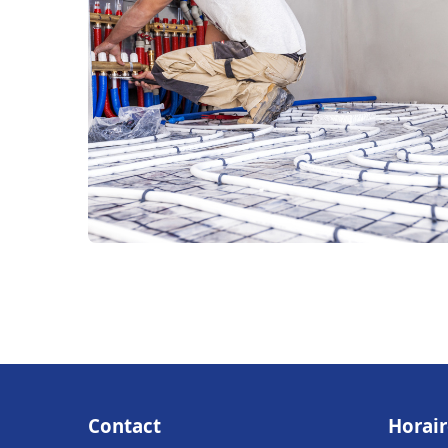
Contact
Horair