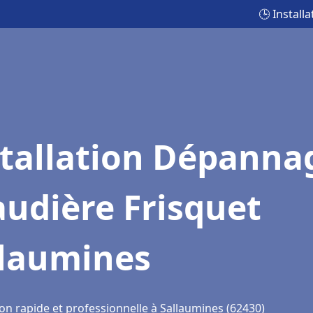
🕒 Instal
stallation Dépanna
udière Frisquet
llaumines
on rapide et professionnelle à Sallaumines (62430)