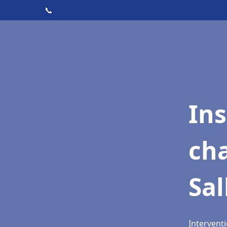
📞
In
cha
Sa
Interventi