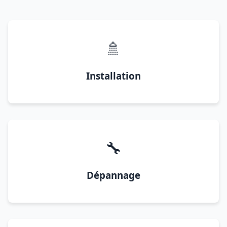
🚿
Installation
🔧
Dépannage