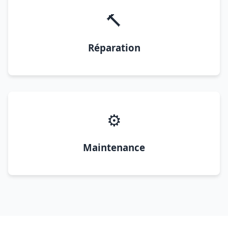
🔨
Réparation
⚙️
Maintenance