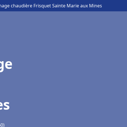
nnage chaudière Frisquet Sainte Marie aux Mines
ge
es
60)