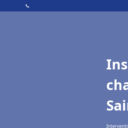
📞
In
cha
Sa
Intervent