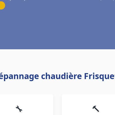
Dépannage chaudière Frisquet
🔧
🔨