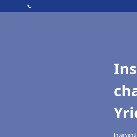
📞
In
cha
Yri
Interventi