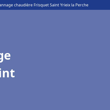
annage chaudière Frisquet Saint Yrieix la Perche
ge
int