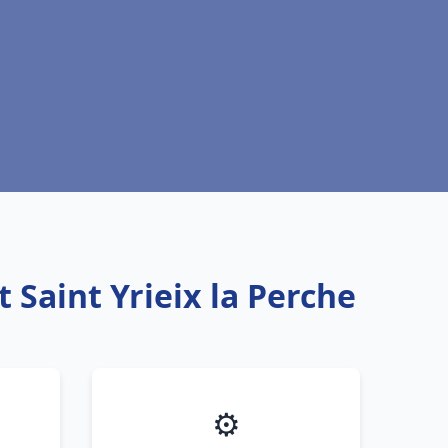
 Saint Yrieix la Perche
⚙️