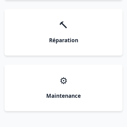
🔨
Réparation
⚙️
Maintenance