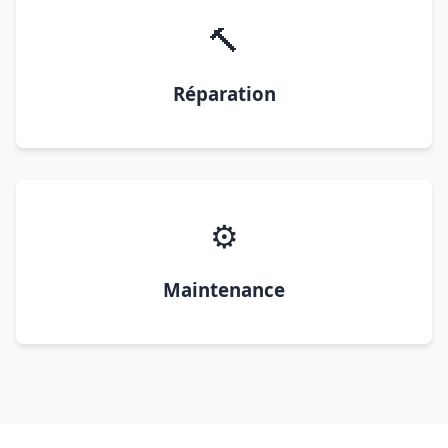
🔨
Réparation
⚙️
Maintenance