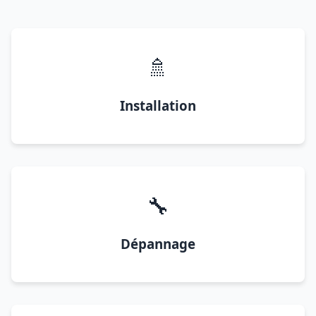
🚿
Installation
🔧
Dépannage