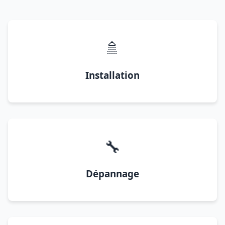
🚿
Installation
🔧
Dépannage