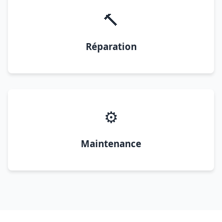
🔨
Réparation
⚙️
Maintenance