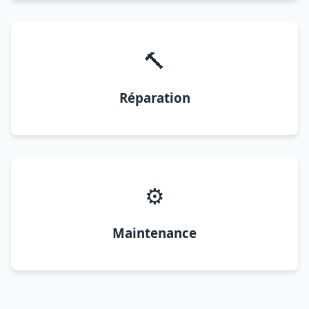
🔨
Réparation
⚙️
Maintenance