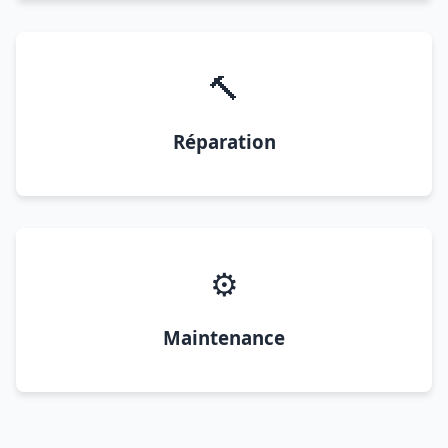
🔨
Réparation
⚙️
Maintenance