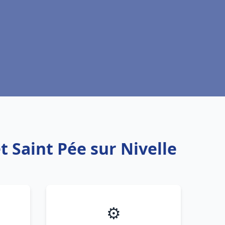
 Saint Pée sur Nivelle
⚙️