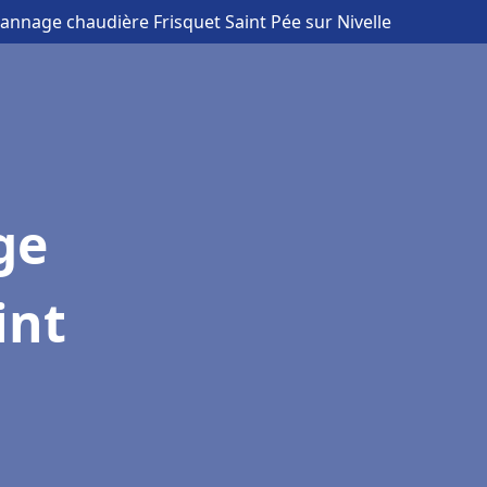
pannage chaudière Frisquet Saint Pée sur Nivelle
ge
int