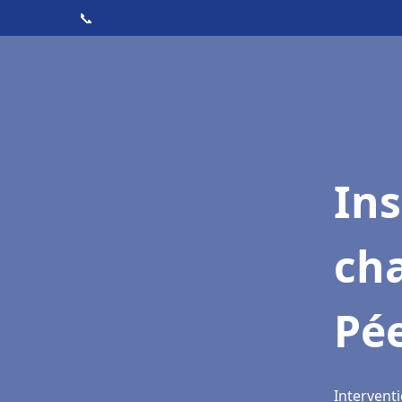
📞
In
cha
Pée
Interventi