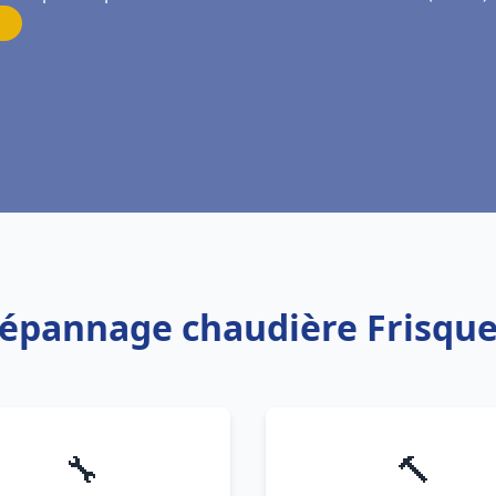
Dépannage chaudière Frisquet
🔧
🔨