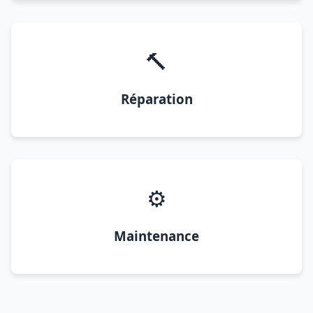
🔨
Réparation
⚙️
Maintenance